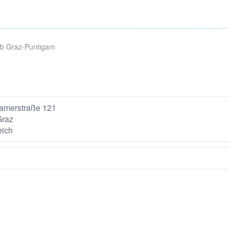
ub Graz-Puntigam
amerstraße 121
Graz
eich