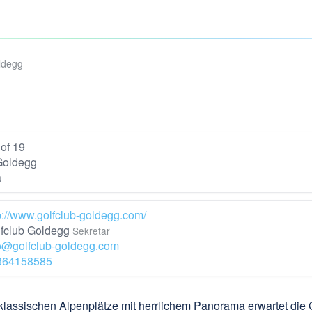
ldegg
of 19
Goldegg
a
p://www.golfclub-goldegg.com/
fclub Goldegg
Sekretar
o@golfclub-goldegg.com
364158585
sischen Alpenplätze mit herrlichem Panorama erwartet die Go