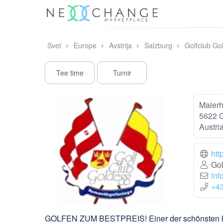
Svet
Europe
Avstrija
Salzburg
Golfclub Go
Tee time
Turnir
Maierh
5622 
Austri
htt
Gol
inf
+4
GOLFEN ZUM BESTPREIS! Einer der schönsten klas