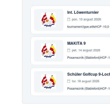
Int. Löwenturnier
pon. 10 avgust 2026
tournament.type.s4fs
HCP -10,0 
MAKITA 9
pet. 14 avgust 2026
Posameznik (Stableford)
HCP -10
Schüler Golfcup 9-Loc
tor. 18 avgust 2026
Posameznik (Stableford)
HCP -10