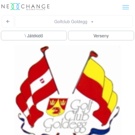
Togg
navi
Golfclub Goldegg
\ Játékidő
Verseny