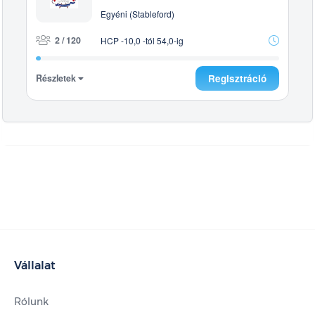
Egyéni (Stableford)
2 / 120
HCP -10,0 -tól 54,0-ig
Részletek
Regisztráció
Vállalat
Rólunk