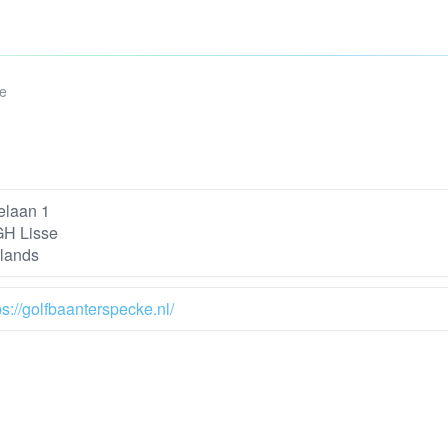
e
elaan 1
GH Lisse
lands
ps://golfbaanterspecke.nl/