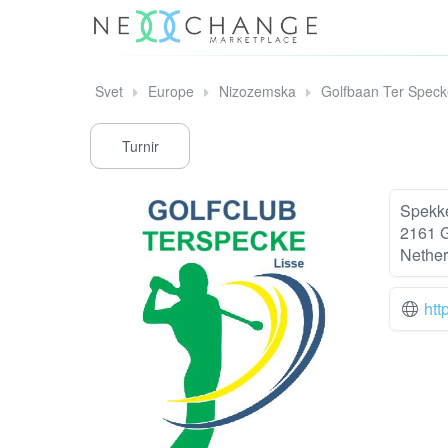
Svet
Europe
Nizozemska
Golfbaan Ter Speck
Turnir
Spekk
2161 
Nether
htt