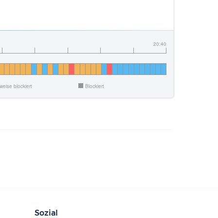
20:40
lweise blockiert
Blockiert
Sozial