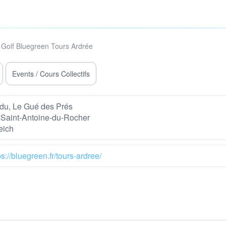
Golf Bluegreen Tours Ardrée
Events / Cours Collectifs
du, Le Gué des Prés
Saint-Antoine-du-Rocher
eich
ps://bluegreen.fr/tours-ardree/