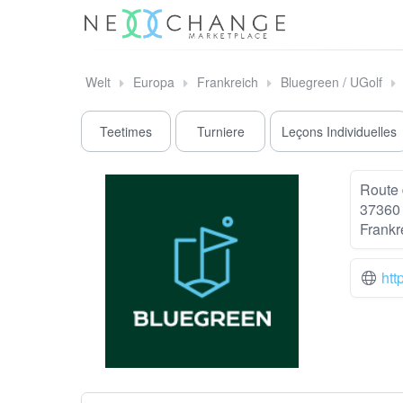
Welt
Europa
Frankreich
Bluegreen / UGolf
Teetimes
Turniere
Leçons Individuelles
Route 
37360 
Frankr
htt