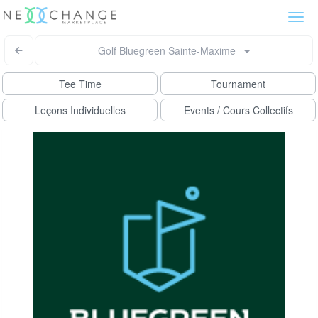
Togg
navi
Golf Bluegreen Sainte-Maxime
Tee Time
Tournament
Leçons Individuelles
Events / Cours Collectifs