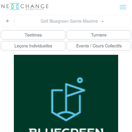
Togg
navi
Golf Bluegreen Sainte-Maxime
Teetimes
Turniere
Leçons Individuelles
Events / Cours Collectifs