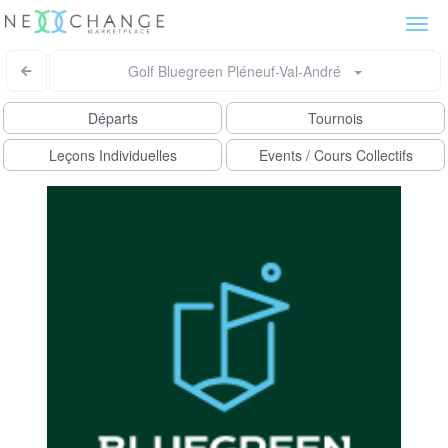
Togg
navi
Golf Bluegreen Pléneuf-Val-André
Départs
Tournois
Leçons Individuelles
Events / Cours Collectifs