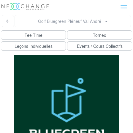
Togg
navi
Golf Bluegreen Pléneuf-Val-André
Tee Time
Torneo
Leçons Individuelles
Events / Cours Collectifs