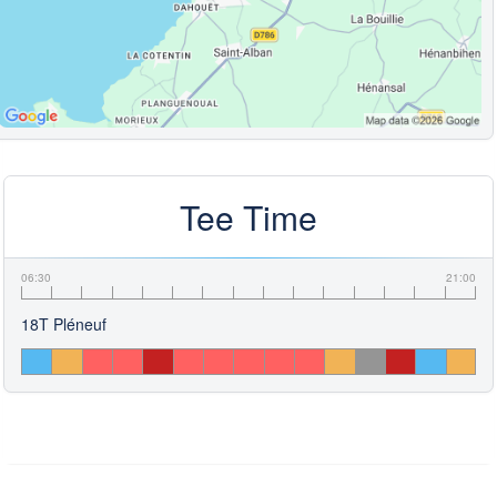
Tee Time
06:30
21:00
18T Pléneuf