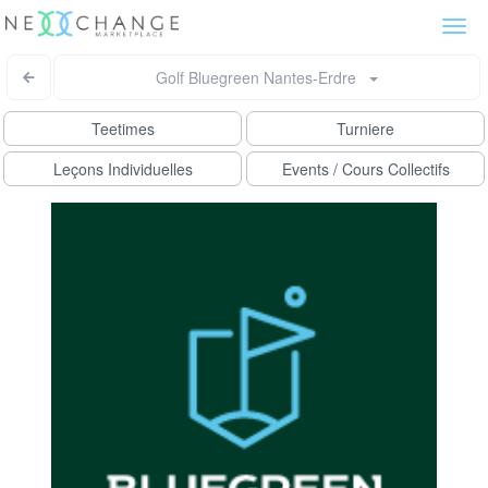
Togg
navi
Golf Bluegreen Nantes-Erdre
Teetimes
Turniere
Leçons Individuelles
Events / Cours Collectifs