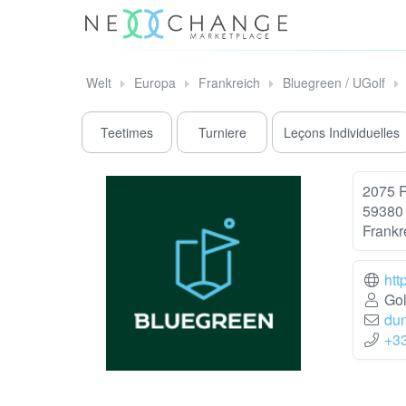
Welt
Europa
Frankreich
Bluegreen / UGolf
Teetimes
Turniere
Leçons Individuelles
2075 R
59380
Frankr
htt
Gol
dun
+3