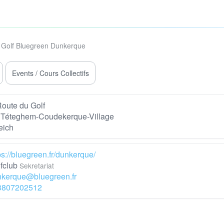
Golf Bluegreen Dunkerque
Events / Cours Collectifs
oute du Golf
 Téteghem-Coudekerque-Village
eich
ps://bluegreen.fr/dunkerque/
fclub
Sekretariat
kerque@bluegreen.fr
3807202512