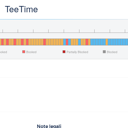
TeeTime
Booked
Booked
Partially Blocked
Blocked
Note legali