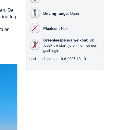
men. De
Open
Driving range:
ldoorlog
Nee
rd en
Plaatsen:
n
Ja:
Greenfeespelers welkom:
,boek uw starttijd online met een
gast login
Last modified on: 19.6.2026 13:13