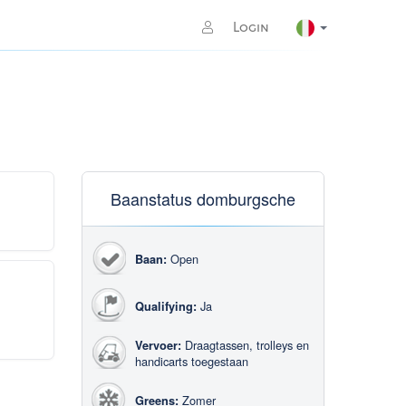
Login
Baanstatus domburgsche
Open
Baan:
Ja
Qualifying:
Draagtassen, trolleys en
Vervoer:
handicarts toegestaan
Zomer
Greens: