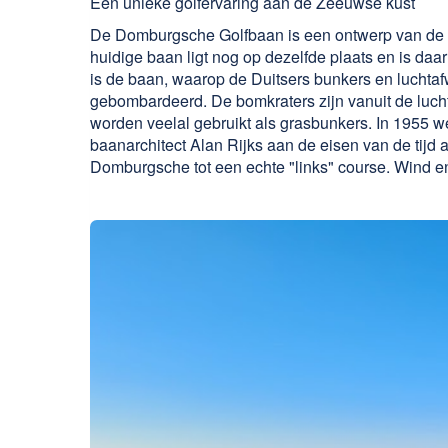
Een unieke golfervaring aan de Zeeuwse kust
De Domburgsche Golfbaan is een ontwerp van de g
huidige baan ligt nog op dezelfde plaats en is d
is de baan, waarop de Duitsers bunkers en lucht
gebombardeerd. De bomkraters zijn vanuit de lucht
worden veelal gebruikt als grasbunkers. In 1955 w
baanarchitect Alan Rijks aan de eisen van de tijd 
Domburgsche tot een echte "links" course. Wind e