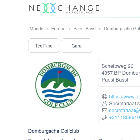
Mondo
Europa
Paesi Bassi
Domburgsche Gol
TeeTime
Gara
Schelpweg 26
4357 BP Dombu
Paesi Bassi
https://www.d
Secretariaat
S
secretariaat
+3111858610
Domburgsche Golfclub