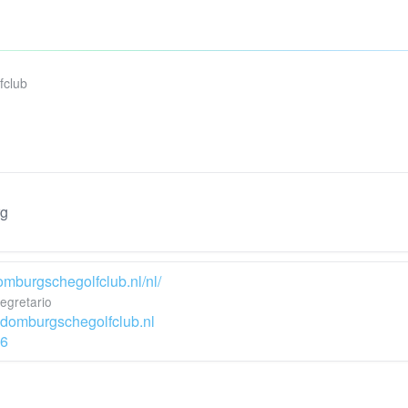
fclub
rg
omburgschegolfclub.nl/nl/
egretario
@domburgschegolfclub.nl
6