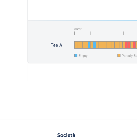
06:30
Tee A
Empty
Partially 
Società