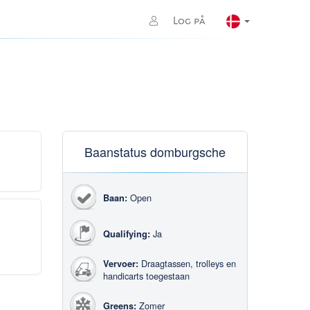
Log på
Baanstatus domburgsche
Open
Baan:
Ja
Qualifying:
Draagtassen, trolleys en
Vervoer:
handicarts toegestaan
Zomer
Greens: