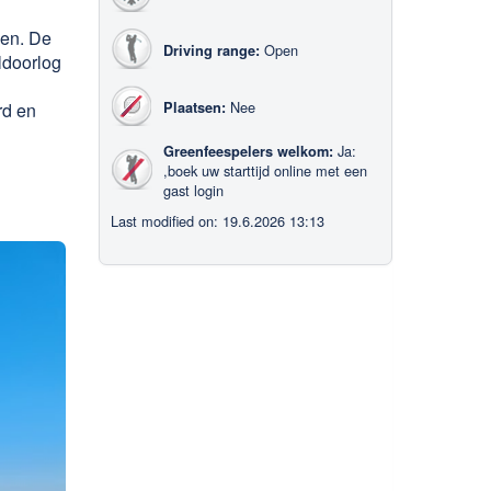
men. De
Open
Driving range:
ldoorlog
Nee
rd en
Plaatsen:
n
Ja:
Greenfeespelers welkom:
,boek uw starttijd online met een
gast login
Last modified on: 19.6.2026 13:13