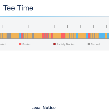
Tee Time
Booked
Booked
Partially Blocked
Blocked
Legal Notice