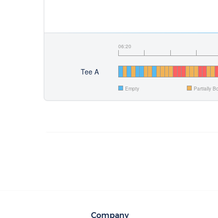
06:20
Tee A
Empty
Partially 
Company