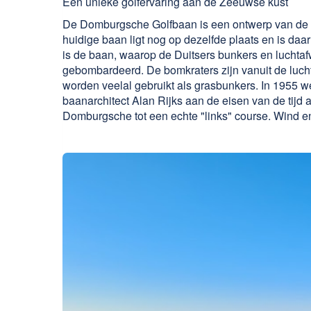
Een unieke golfervaring aan de Zeeuwse kust
De Domburgsche Golfbaan is een ontwerp van de g
huidige baan ligt nog op dezelfde plaats en is d
is de baan, waarop de Duitsers bunkers en lucht
gebombardeerd. De bomkraters zijn vanuit de lucht
worden veelal gebruikt als grasbunkers. In 1955 w
baanarchitect Alan Rijks aan de eisen van de tijd 
Domburgsche tot een echte "links" course. Wind e