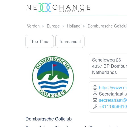
Verden
Europe
Holland
Domburgsche Golfclu
Tee Time
Tournament
Schelpweg 26
4357 BP Dombu
Netherlands
https://www.d
Secretariaat
S
secretariaat
+3111858610
Domburgsche Golfclub