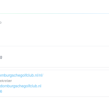
b
rg
omburgschegolfclub.nl/nl/
ekretær
@domburgschegolfclub.nl
6