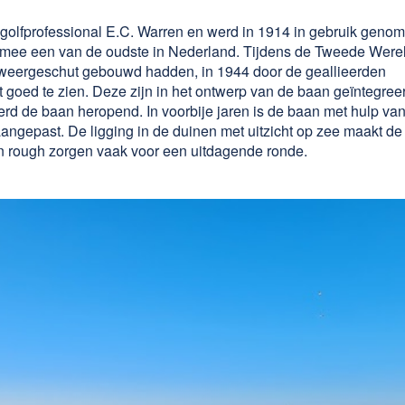
olfprofessional E.C. Warren en werd in 1914 in gebruik geno
aarmee een van de oudste in Nederland. Tijdens de Tweede Were
afweergeschut gebouwd hadden, in 1944 door de geallieerden
 goed te zien. Deze zijn in het ontwerp van de baan geïntegree
erd de baan heropend. In voorbije jaren is de baan met hulp va
aangepast. De ligging in de duinen met uitzicht op zee maakt de
n rough zorgen vaak voor een uitdagende ronde.