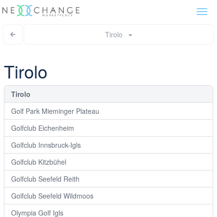
Togg
navi
Tirolo
Tirolo
Tirolo
Golf Park Mieminger Plateau
Golfclub Eichenheim
Golfclub Innsbruck-Igls
Golfclub Kitzbühel
Golfclub Seefeld Reith
Golfclub Seefeld Wildmoos
Olympia Golf Igls