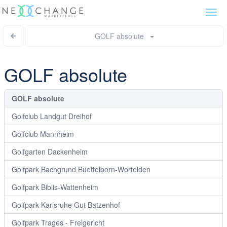
Togg
navi
GOLF absolute
GOLF absolute
GOLF absolute
Golfclub Landgut Dreihof
Golfclub Mannheim
Golfgarten Dackenheim
Golfpark Bachgrund Buettelborn-Worfelden
Golfpark Biblis-Wattenheim
Golfpark Karlsruhe Gut Batzenhof
Golfpark Trages - Freigericht