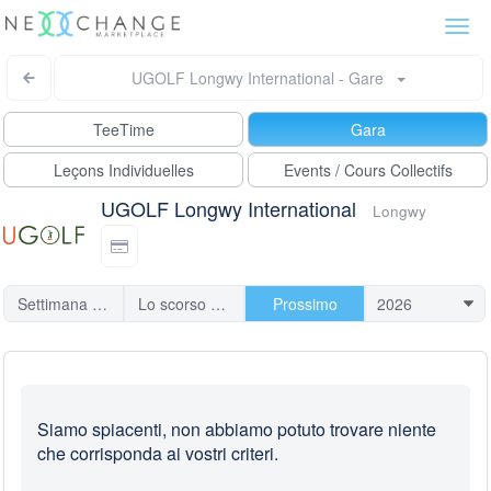
Togg
navi
UGOLF Longwy International - Gare
TeeTime
Gara
Leçons Individuelles
Events / Cours Collectifs
UGOLF Longwy International
Longwy
Settimana scorsa
Lo scorso mese
Prossimo
Siamo spiacenti, non abbiamo potuto trovare niente
che corrisponda ai vostri criteri.