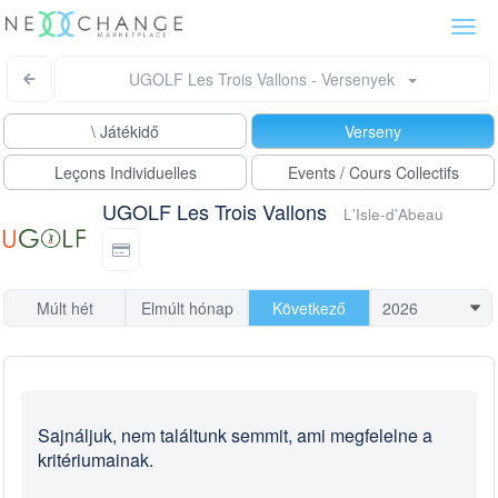
Togg
navi
UGOLF Les Trois Vallons - Versenyek
\ Játékidő
Verseny
Leçons Individuelles
Events / Cours Collectifs
UGOLF Les Trois Vallons
L'Isle-d'Abeau
Múlt hét
Elmúlt hónap
Következő
Sajnáljuk, nem találtunk semmit, ami megfelelne a
kritériumainak.