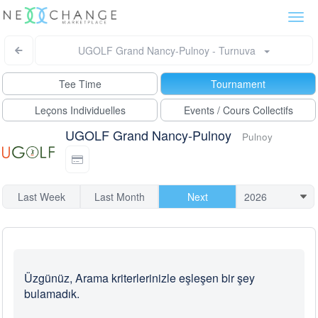
Togg
navi
UGOLF Grand Nancy-Pulnoy - Turnuva
Tee Time
Tournament
Leçons Individuelles
Events / Cours Collectifs
UGOLF Grand Nancy-Pulnoy
Pulnoy
Last Week
Last Month
Next
Üzgünüz, Arama kriterlerinizle eşleşen bir şey
bulamadık.