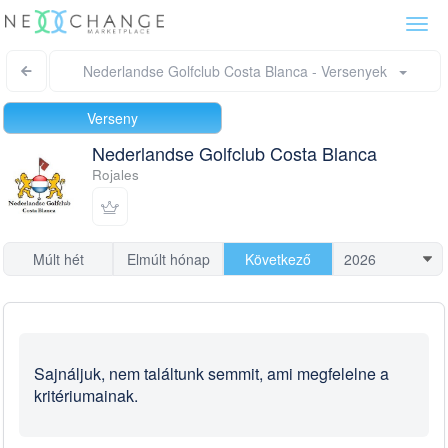
Togg
navi
Nederlandse Golfclub Costa Blanca - Versenyek
Verseny
Nederlandse Golfclub Costa Blanca
Rojales
Múlt hét
Elmúlt hónap
Következő
Sajnáljuk, nem találtunk semmit, ami megfelelne a
kritériumainak.