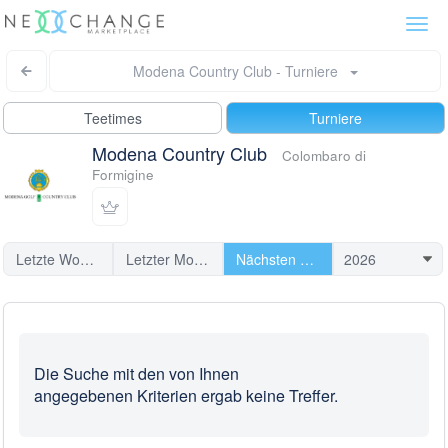
Togg
navi
Modena Country Club - Turniere
Teetimes
Turniere
Modena Country Club
Colombaro di
Formigine
Letzte Woche
Letzter Monat
Nächsten Turniere
Die Suche mit den von Ihnen
angegebenen Kriterien ergab keine Treffer.