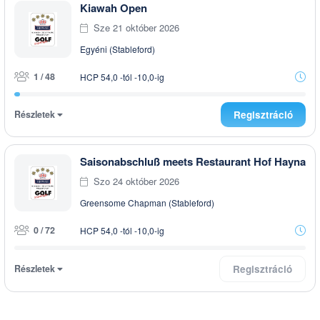
Kiawah Open
Sze 21 október 2026
Egyéni (Stableford)
1 / 48
HCP 54,0 -tól -10,0-ig
Részletek
Regisztráció
Saisonabschluß meets Restaurant Hof Hayna
Szo 24 október 2026
Greensome Chapman (Stableford)
0 / 72
HCP 54,0 -tól -10,0-ig
Részletek
Regisztráció