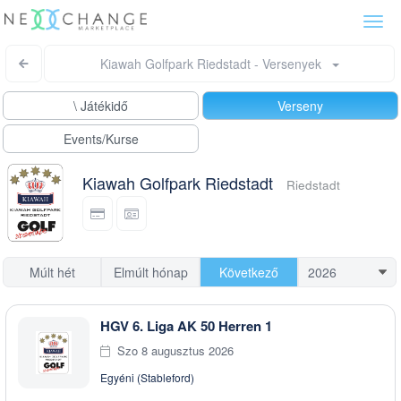
Togg
navi
Kiawah Golfpark Riedstadt - Versenyek
\ Játékidő
Verseny
Events/Kurse
Kiawah Golfpark Riedstadt
Riedstadt
Múlt hét
Elmúlt hónap
Következő
HGV 6. Liga AK 50 Herren 1
Szo 8 augusztus 2026
Egyéni (Stableford)