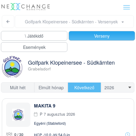
Togg
navi
Golfpark Klopeinersee - Südkärnten - Versenyek
\ Játékidő
Verseny
Események
Golfpark Klopeinersee - Südkärnten
Grabelsdorf
Múlt hét
Elmúlt hónap
Következő
MAKITA 9
P 7 augusztus 2026
Egyéni (Stableford)
0 / 30
HCP -10,0 -tól 54,0-ig