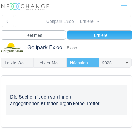
Togg
navi
Golfpark Exloo - Turniere
Teetimes
Turniere
Golfpark Exloo
Exloo
Letzte Woche
Letzter Monat
Nächsten Turniere
Die Suche mit den von Ihnen
angegebenen Kriterien ergab keine Treffer.