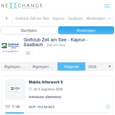
Togg
navi
Golfclub Zell am See - Kaprun - Saalbach - Wedstrijden
Starttijden
Wedstrijden
Golfclub Zell am See - Kaprun -
Saalbach
Zell am See
Afgelopen 7 dagen
Afgelopen 30 dagen
Volgende
Makita Afterwork 9
do 6 augustus 2026
Individueel (Stableford)
7 / 40
HCP -10,0 tot 54,0