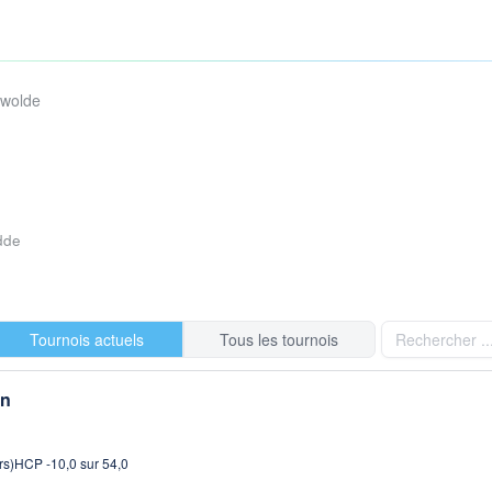
rwolde
dde
Tournois actuels
Tous les tournois
en
rs)
HCP -10,0 sur 54,0