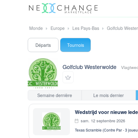
Monde
Europe
Les Pays-Bas
Golfclub Weste
Départs
Tournois
Golfclub Westerwolde
Vlagtwe
Semaine dernière
Le mois dernier
Wedstrijd voor nieuwe led
sam. 12 septembre 2026
Texas Scramble (Contre Par - 3 joueu