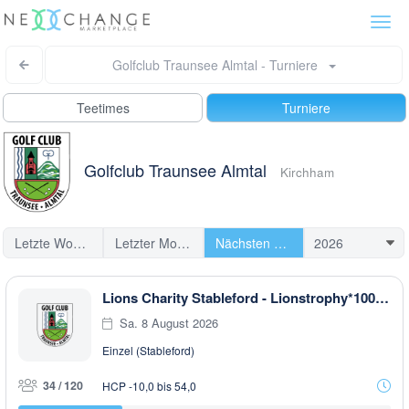
Togg
navi
Golfclub Traunsee Almtal - Turniere
Teetimes
Turniere
Golfclub Traunsee Almtal
Kirchham
Letzte Woche
Letzter Monat
Nächsten Turniere
Lions Charity Stableford - Lionstrophy*100 by HARRYSON Businesswear
Sa. 8 August 2026
Einzel (Stableford)
34 / 120
HCP -10,0 bis 54,0