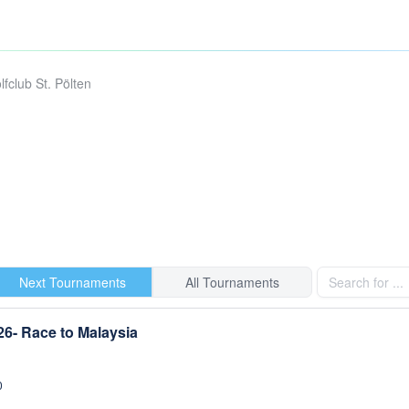
lfclub St. Pölten
Next Tournaments
All Tournaments
6- Race to Malaysia
0