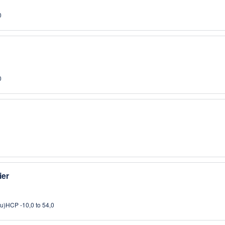
0
0
ier
u)
HCP -10,0 to 54,0