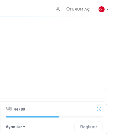
Oturum aç
44 / 80
Ayrıntılar
Register