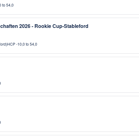
 to 54,0
schaften 2026 - Rookie Cup-Stableford
ford)
HCP -10,0 to 54,0
0
0