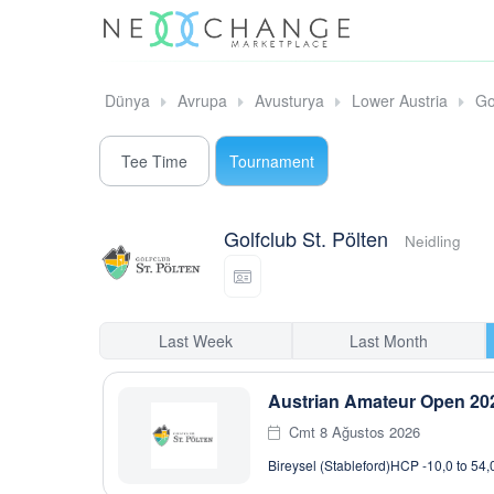
Dünya
Avrupa
Avusturya
Lower Austria
Go
Tee Time
Tournament
Golfclub St. Pölten
Neidling
Last Week
Last Month
Austrian Amateur Open 202
Cmt 8 Ağustos 2026
Bireysel (Stableford)
HCP -10,0 to 54,