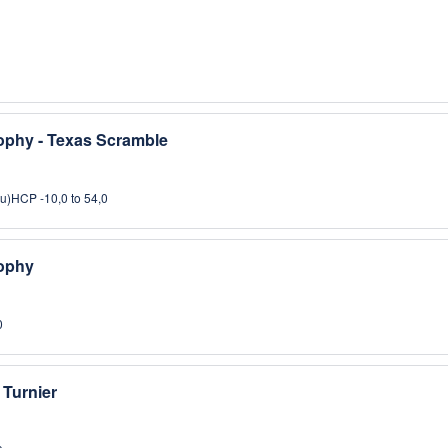
rophy - Texas Scramble
u)
HCP -10,0 to 54,0
rophy
0
 Turnier