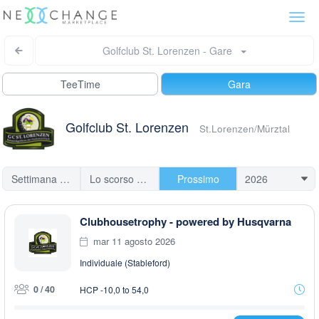
Togg
navi
Golfclub St. Lorenzen - Gare
TeeTime
Gara
Golfclub St. Lorenzen
St.Lorenzen/Mürztal
Settimana scorsa
Lo scorso mese
Prossimo
Clubhousetrophy - powered by Husqvarna
mar 11 agosto 2026
Individuale (Stableford)
0 / 40
HCP -10,0 to 54,0