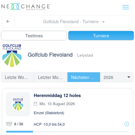
Togg
navi
Golfclub Flevoland - Turniere
Teetimes
Turniere
Golfclub Flevoland
Lelystad
Letzte Woche
Letzter Monat
Nächsten Turniere
Herenmiddag 12 holes
Mo. 10 August 2026
Einzel (Stableford)
8 / 36
HCP -10,0 bis 54,0