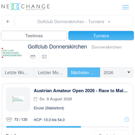
Togg
navi
Golfclub Donnerskirchen - Turniere
Teetimes
Turniere
Golfclub Donnerskirchen
Donnerskirchen
Letzte Woche
Letzter Monat
Nächsten Turniere
Austrian Amateur Open 2026 - Race to Malaysia
So. 9 August 2026
Einzel (Stableford)
73 / 120
HCP -10,0 bis 54,0