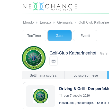
Mondo
Europa
Germania
Golf-Club Katharin
TeeTime
Gara
Eventi
Golf-Club Katharinenhof
Gers
Settimana scorsa
Lo scorso mese
Driving & Grill - Der perf
ven 7 agosto 2026
Individuale (Stableford)
HCP 54,0 to -