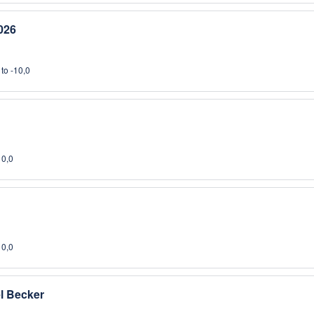
026
to -10,0
10,0
10,0
l Becker