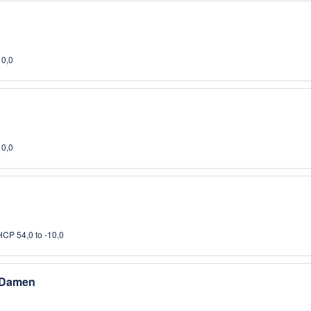
10,0
10,0
HCP 54,0 to -10,0
 Damen