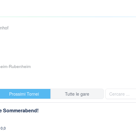
enhof
heim-Rubenheim
Prossimi Tornei
Tutte le gare
ekte Sommerabend!
10,0