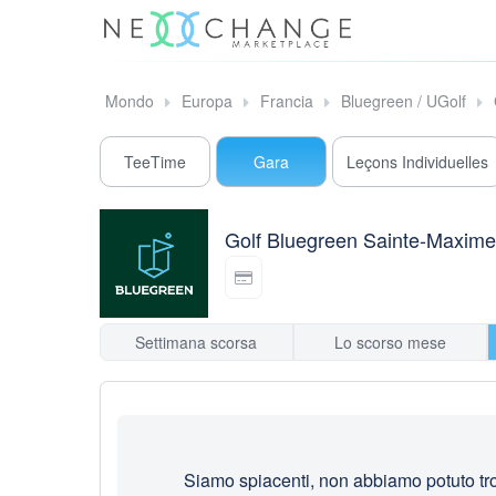
Mondo
Europa
Francia
Bluegreen / UGolf
TeeTime
Gara
Leçons Individuelles
Golf Bluegreen Sainte-Maxime
Settimana scorsa
Lo scorso mese
Siamo spiacenti, non abbiamo potuto trov