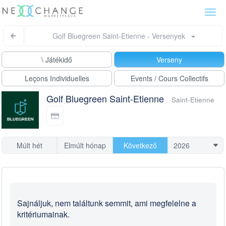
Togg
navi
Golf Bluegreen Saint-Etienne - Versenyek
\ Játékidő
Verseny
Leçons Individuelles
Events / Cours Collectifs
Golf Bluegreen Saint-Etienne
Saint-Etienne
Múlt hét
Elmúlt hónap
Következő
Sajnáljuk, nem találtunk semmit, ami megfelelne a
kritériumainak.