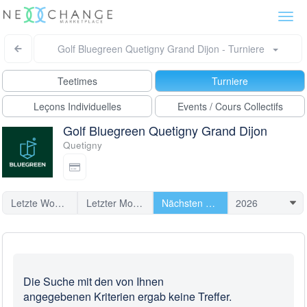
Togg
navi
Golf Bluegreen Quetigny Grand Dijon - Turniere
Teetimes
Turniere
Leçons Individuelles
Events / Cours Collectifs
Golf Bluegreen Quetigny Grand Dijon
Quetigny
Letzte Woche
Letzter Monat
Nächsten Turniere
Die Suche mit den von Ihnen
angegebenen Kriterien ergab keine Treffer.