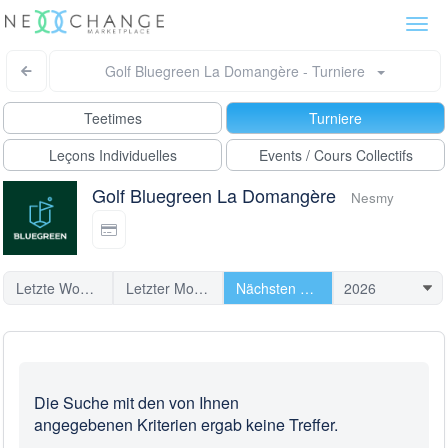
Togg
navi
Golf Bluegreen La Domangère - Turniere
Teetimes
Turniere
Leçons Individuelles
Events / Cours Collectifs
Golf Bluegreen La Domangère
Nesmy
Letzte Woche
Letzter Monat
Nächsten Turniere
Die Suche mit den von Ihnen
angegebenen Kriterien ergab keine Treffer.