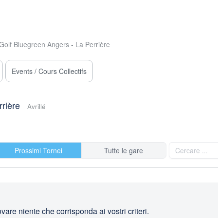
Golf Bluegreen Angers - La Perrière
Events / Cours Collectifs
rière
Avrillé
Prossimi Tornei
Tutte le gare
are niente che corrisponda ai vostri criteri.