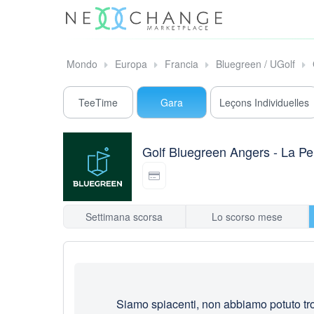
Mondo
Europa
Francia
Bluegreen / UGolf
TeeTime
Gara
Leçons Individuelles
Golf Bluegreen Angers - La Per
Settimana scorsa
Lo scorso mese
Siamo spiacenti, non abbiamo potuto trov