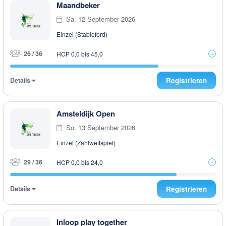
Maandbeker
Sa. 12 September 2026
Einzel (Stableford)
26 / 36
HCP 0,0 bis 45,0
Details
Registrieren
Amsteldijk Open
So. 13 September 2026
Einzel (Zählwettspiel)
29 / 36
HCP 0,0 bis 24,0
Details
Registrieren
Inloop play together