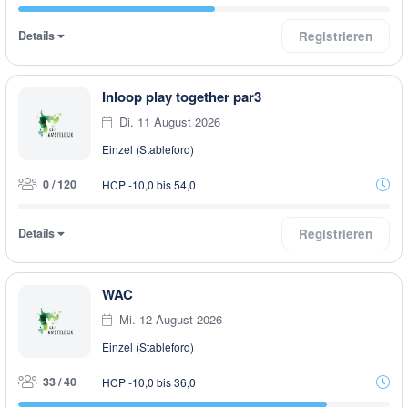
Details
Registrieren
Inloop play together par3
Di. 11 August 2026
Einzel (Stableford)
0 / 120
HCP -10,0 bis 54,0
Details
Registrieren
WAC
Mi. 12 August 2026
Einzel (Stableford)
33 / 40
HCP -10,0 bis 36,0