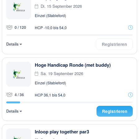
Di. 15 September 2026
Einzel (Stableford)
0 / 120
HCP -10,0 bis 54,0
Details
Registrieren
Hoge Handicap Ronde (met buddy)
Sa. 19 September 2026
Einzel (Stableford)
4 / 36
HCP 36,1 bis 54,0
Details
Registrieren
Inloop play together par3