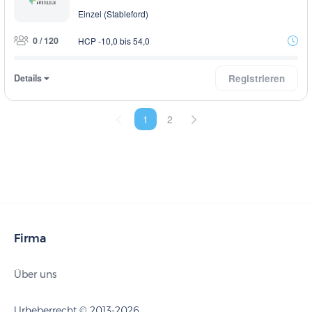
Einzel (Stableford)
0 / 120
HCP -10,0 bis 54,0
Details
Registrieren
1
2
Firma
Über uns
Urheberrecht © 2013-2026