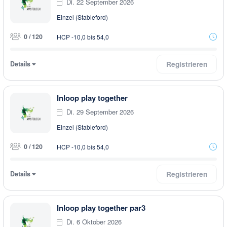
Di. 22 September 2026
Einzel (Stableford)
0 / 120
HCP -10,0 bis 54,0
Details
Registrieren
Inloop play together
Di. 29 September 2026
Einzel (Stableford)
0 / 120
HCP -10,0 bis 54,0
Details
Registrieren
Inloop play together par3
Di. 6 Oktober 2026