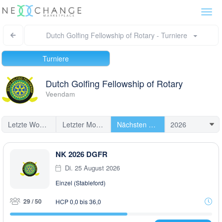
Togg
navi
Dutch Golfing Fellowship of Rotary - Turniere
Turniere
Dutch Golfing Fellowship of Rotary
Veendam
Letzte Woche
Letzter Monat
Nächsten Turniere
NK 2026 DGFR
Di. 25 August 2026
Einzel (Stableford)
29 / 50
HCP 0,0 bis 36,0