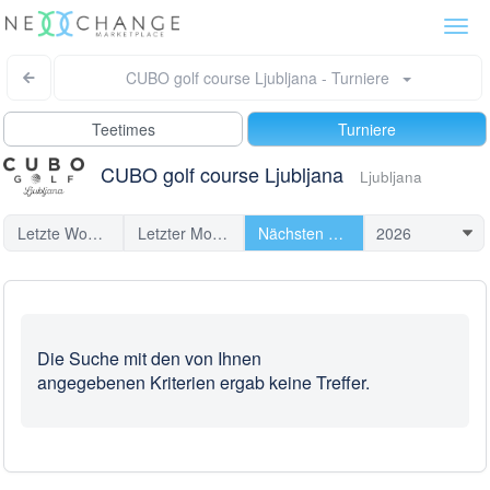
Togg
navi
CUBO golf course Ljubljana - Turniere
Teetimes
Turniere
CUBO golf course Ljubljana
Ljubljana
Letzte Woche
Letzter Monat
Nächsten Turniere
Die Suche mit den von Ihnen
angegebenen Kriterien ergab keine Treffer.