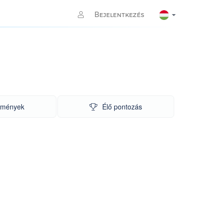
Bejelentkezés
dmények
Élő pontozás