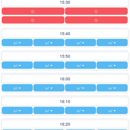
15:30
15:40
15:50
16:00
16:10
16:20