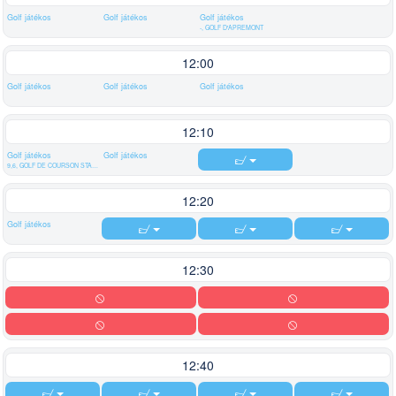
Golf játékos
Golf játékos
Golf játékos
-, GOLF D'APREMONT
12:00
Golf játékos
Golf játékos
Golf játékos
12:10
Golf játékos
Golf játékos
9,6, GOLF DE COURSON STADE FRANCAIS
12:20
Golf játékos
12:30
12:40