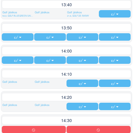
13:40
Golf játékos
Golf játékos
Golf játékos
54,0, GOLF BLUEGREEN SAINT AUBIN
21,6, GOLF DE RARAY
13:50
14:00
14:10
Golf játékos
Golf játékos
14:20
Golf játékos
Golf játékos
14:30