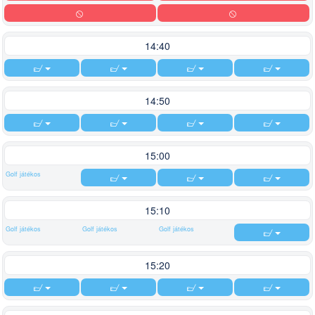
14:40
14:50
15:00
Golf játékos
15:10
Golf játékos
Golf játékos
Golf játékos
15:20