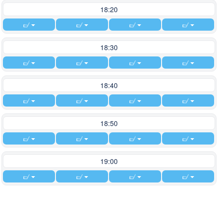
18:20
18:30
18:40
18:50
19:00