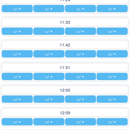
11:33
11:42
11:51
12:00
12:09