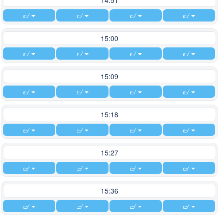
14:51
15:00
15:09
15:18
15:27
15:36