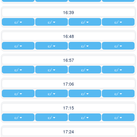
16:39
16:48
16:57
17:06
17:15
17:24