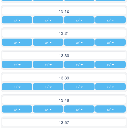
13:12
13:21
13:30
13:39
13:48
13:57