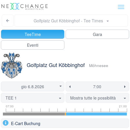
Togg
navi
Golfplatz Gut Köbbinghof - Tee Times
TeeTime
Gara
Eventi
Golfplatz Gut Köbbinghof
Möhnesee
TEE 1
Mostra tutte le possibilità
Tee
Flight
This
07:00
21:00
time
slot
start
information
information
time
E-Cart Buchung
is