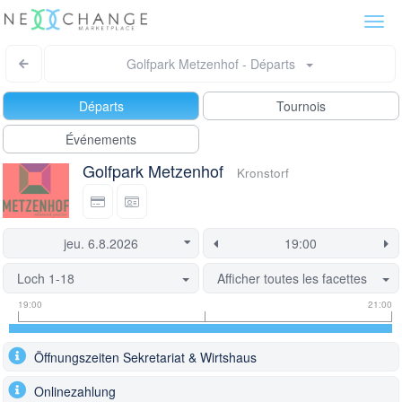
Togg
navi
Golfpark Metzenhof - Départs
Départs
Tournois
Événements
Golfpark Metzenhof
Kronstorf
Loch 1-18
Afficher toutes les facettes
Informations
Informations
Ce
19:00
21:00
sur
sur
départ
les
le
est
Öffnungszeiten Sekretariat & Wirtshaus
heures
créneau
actuellement
de
de
verrouillée.
Onlinezahlung
départ
départ