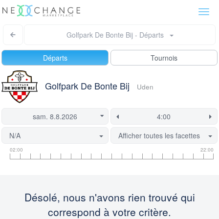
Togg
navi
Golfpark De Bonte Bij - Départs
Départs
Tournois
Golfpark De Bonte Bij
Uden
N/A
Afficher toutes les facettes
Informations
Informations
Ce
02:00
22:00
sur
sur
départ
les
le
est
heures
créneau
actuellement
de
de
verrouillée.
Désolé, nous n'avons rien trouvé qui
départ
départ
correspond à votre critère.