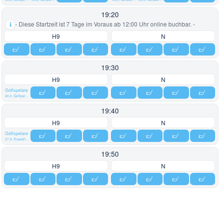
19:20
- Diese Startzeit ist 7 Tage im Voraus ab 12:00 Uhr online buchbar. -
H9
N
19:30
H9
N
Golfspelare
40,3, Golfpark Bachgrund
19:40
H9
N
Golfspelare
27,9, Kiawah Golfpark Riedstadt
19:50
H9
N