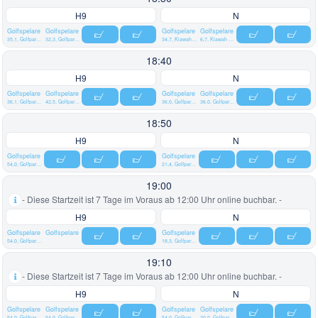
H9
N
Golfspelare
Golfspelare
Golfspelare
Golfspelare
35,1, Golfpark Bachgrund
32,3, Golfpark Bachgrund
34,7, Kiawah Golfpark Riedstadt
6,7, Kiawah Golfpark Riedstadt
18:40
H9
N
Golfspelare
Golfspelare
Golfspelare
Golfspelare
36,1, Golfpark Bachgrund
42,5, Golfpark Bachgrund
36,0, Golfpark Bachgrund
36,0, Golfpark Bachgrund
18:50
H9
N
Golfspelare
Golfspelare
54,0, Golfpark Bachgrund
21,4, Golfpark Bachgrund
19:00
- Diese Startzeit ist 7 Tage im Voraus ab 12:00 Uhr online buchbar. -
H9
N
Golfspelare
Golfspelare
Golfspelare
54,0, Golfpark Bachgrund
18,3, Golfpark Bachgrund
19:10
- Diese Startzeit ist 7 Tage im Voraus ab 12:00 Uhr online buchbar. -
H9
N
Golfspelare
Golfspelare
Golfspelare
Golfspelare
54,0, Golfpark Bachgrund
54,0, Golfpark Bachgrund
54,0, Golfpark Bachgrund
20,0, Golfpark Bachgrund