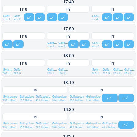
17:40
H18
H9
N
Golfspelare
Golfspelare
Golfspelare
21,5, Golfpark Trages
33,0, Kiawah Golfpark Riedstadt
7,5, Golfpark Bachgrund
17:50
H18
H9
N
Golfspelare
Golfspelare
Golfspelare
28,6, Golfresort Gernsheim
35,6, Golfpark Bachgrund
43,6, Golfpark Bachgrund
18:00
H18
H9
N
Golfspelare
Golfspelare
Golfspelare
Golfspelare
Golfspelare
Golfspelare
Golfspelare
Golfspelare
38,0, Golfpark Bachgrund
27,0, Golfpark Bachgrund
26,5, Lufthansa Golfclub Frankfurt e.V.
15,0, Golfpark Trages
32,0, Golfpark Bachgrund
23,0, Golfpark Bachgrund
20,0, Golfpark Bachgrund
25,0, Golfpark Bachgrund
18:10
H9
N
Golfspelare
Golfspelare
Golfspelare
Golfspelare
Golfspelare
Golfspelare
29,0, Golfpark Bachgrund
25,0, Golfpark Bachgrund
48,1, Golfpark Bachgrund
30,4, Lufthansa Golfclub Frankfurt e.V.
20,6, Lufthansa Golfclub Frankfurt e.V.
21,4, Lufthansa Golfclub Frankfurt e.V.
18:20
H9
N
Golfspelare
Golfspelare
Golfspelare
Golfspelare
Golfspelare
Golfspelare
Golfspelare
29,4, Golfpark Bachgrund
37,6, Golfpark Bachgrund
27,2, Golfpark Bachgrund
35,0, Golfpark Bachgrund
47,9, Golfpark Bachgrund
16,2, Golfpark Bachgrund
41,0, Golfpark Bachgrund
18:30