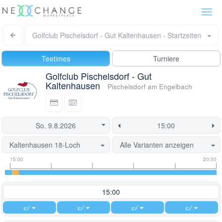
Togg
navi
Golfclub Pischelsdorf - Gut Kaltenhausen - Startzeiten
Teetimes
Turniere
Golfclub Pischelsdorf - Gut
Kaltenhausen
Pischelsdorf am Engelbach
Kaltenhausen 18-Loch
Alle Varianten anzeigen
Informationen
Flight
Diese
15:00
20:00
zu
Informationen
Startzeit
Startzeiten
ist
derzeit
15:00
gesperrt.