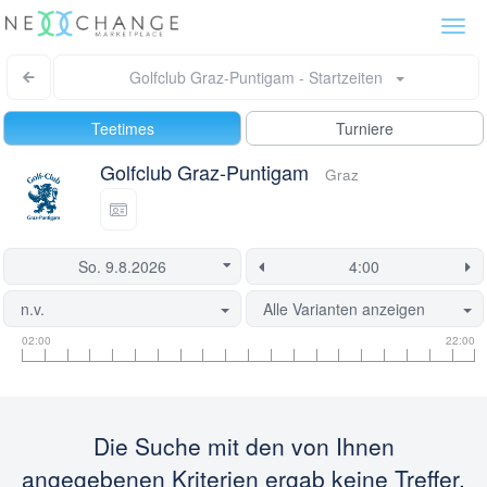
Togg
navi
Golfclub Graz-Puntigam - Startzeiten
Teetimes
Turniere
Golfclub Graz-Puntigam
Graz
n.v.
Alle Varianten anzeigen
Informationen
Flight
Diese
02:00
22:00
zu
Informationen
Startzeit
Startzeiten
ist
derzeit
gesperrt.
Die Suche mit den von Ihnen
angegebenen Kriterien ergab keine Treffer.