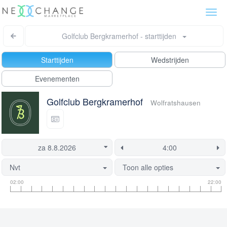
Togg
navi
Golfclub Bergkramerhof - starttijden
Starttijden
Wedstrijden
Evenementen
Golfclub Bergkramerhof
Wolfratshausen
Nvt
Toon alle opties
Tee
Flight
Deze
02:00
22:00
tijd
informatie
tijd
informatie
is
momenteel
geblokkeerd