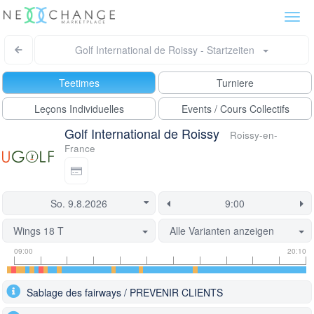
Togg
navi
Golf International de Roissy - Startzeiten
Teetimes
Turniere
Leçons Individuelles
Events / Cours Collectifs
Golf International de Roissy
Roissy-en-
France
Wings 18 T
Alle Varianten anzeigen
Informationen
Flight
Diese
09:00
20:10
zu
Informationen
Startzeit
Startzeiten
ist
Sablage des fairways / PREVENIR CLIENTS
derzeit
gesperrt.